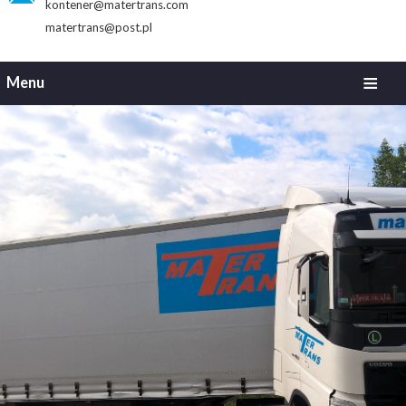
kontener@matertrans.com
matertrans@post.pl
Menu