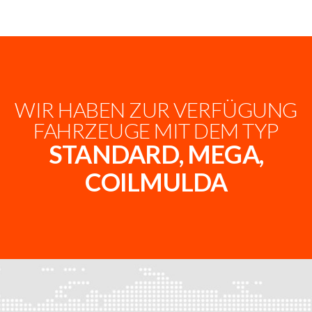
WIR HABEN ZUR VERFÜGUNG
FAHRZEUGE MIT DEM TYP
STANDARD, MEGA,
COILMULDA