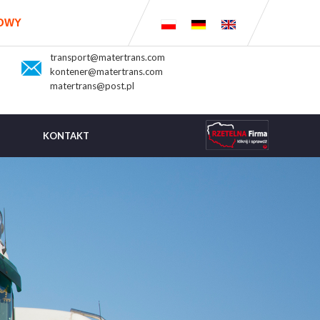
DOWY
transport@matertrans.com
kontener@matertrans.com
matertrans@post.pl
KONTAKT