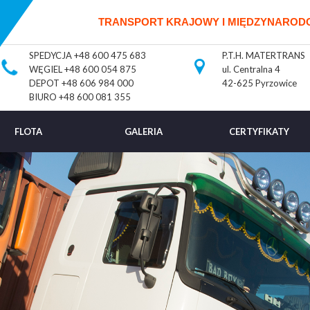
TRANSPORT KRAJOWY I MIĘDZYNARO
SPEDYCJA
+48 600 475 683
P.T.H. MATERTRANS
WĘGIEL
+48 600 054 875
ul. Centralna 4
DEPOT
+48 606 984 000
42-625 Pyrzowice
BIURO
+48 600 081 355
FLOTA
GALERIA
CERTYFIKATY